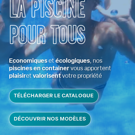
LA PISCINE
POUR TOUS
Economiques
et
écologiques
,
nos
piscines en container
vous apportent
plaisir
et
valorisent
votre propriété
TÉLÉCHARGER LE CATALOGUE
DÉCOUVRIR NOS MODÈLES