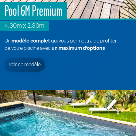
Pool 6M Premium
4.30m x 2.30m
Un
modèle complet
qui vous permettra de profiter
de votre piscine avec
un maximum d’options
voir ce modèle